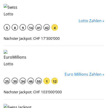
Lotto Zahlen »
5
8
9
14
41
42
4
Nächster Jackpot: CHF 17'300'000
Euro Millions Zahlen »
25
30
34
46
50
1
12
Nächster Jackpot: CHF 103'000'000