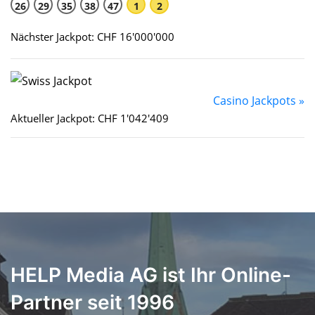
26
29
35
38
47
1
2
Nächster Jackpot: CHF 16'000'000
Casino Jackpots »
Aktueller Jackpot: CHF 1'042'409
HELP Media AG ist Ihr Online-
Partner seit 1996