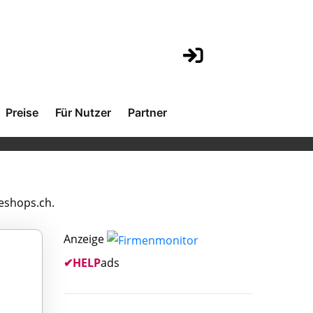
Preise
Für Nutzer
Partner
neshops.ch.
Anzeige
✔
HELP
ads