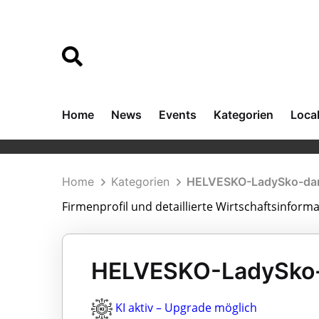
Home
News
Events
Kategorien
Loca
Home
Kategorien
HELVESKO-LadySko-dan
Firmenprofil und detaillierte Wirtschaftsinfor
HELVESKO-LadySko-d
KI aktiv – Upgrade möglich