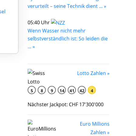
verurteilt – seine Technik dient ... »
sel
05:40 Uhr
Wenn Wasser nicht mehr
selbstverständlich ist: So leiden die
... »
Lotto Zahlen »
5
8
9
14
41
42
4
Nächster Jackpot: CHF 17'300'000
Euro Millions
Zahlen »