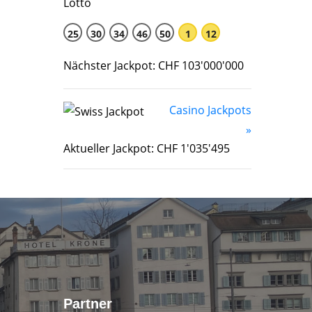
25
30
34
46
50
1
12
Nächster Jackpot: CHF 103'000'000
Casino Jackpots
»
Aktueller Jackpot: CHF 1'035'495
Partner