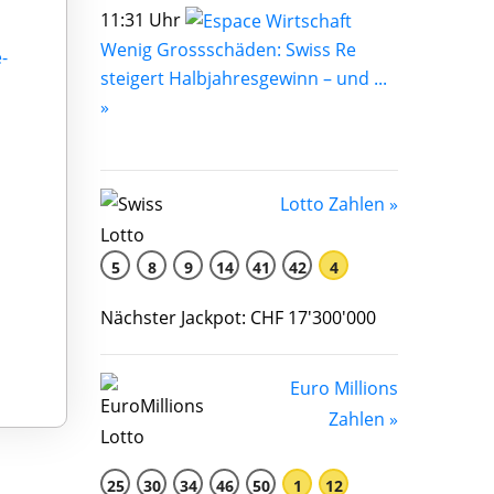
11:31 Uhr
Wenig Grossschäden: Swiss Re
-
steigert Halbjahresgewinn – und ...
»
Lotto Zahlen »
5
8
9
14
41
42
4
Nächster Jackpot: CHF 17'300'000
Euro Millions
Zahlen »
25
30
34
46
50
1
12