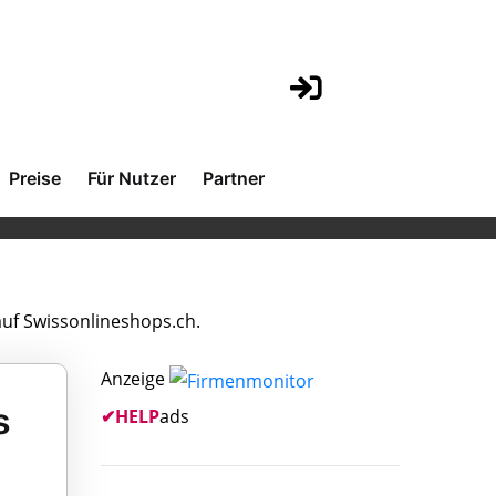
Preise
Für Nutzer
Partner
auf Swissonlineshops.ch.
Anzeige
s
✔
HELP
ads