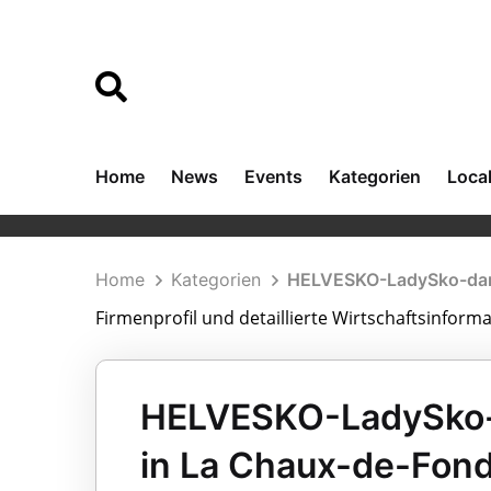
Home
News
Events
Kategorien
Loca
Home
Kategorien
HELVESKO-LadySko-dan
Firmenprofil und detaillierte Wirtschaftsinfo
HELVESKO-LadySko-
in La Chaux-de-Fon