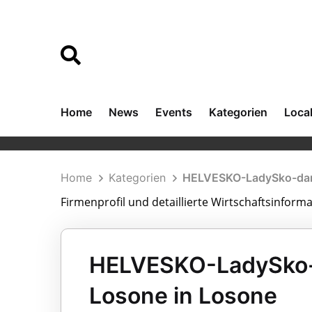
Home
News
Events
Kategorien
Loca
Home
Kategorien
HELVESKO-LadySko-dan
Firmenprofil und detaillierte Wirtschaftsinfo
HELVESKO-LadySko-
Losone in Losone