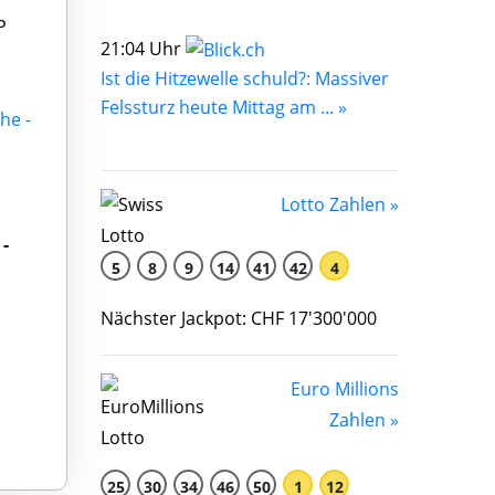
P
21:04 Uhr
Ist die Hitzewelle schuld?: Massiver
Felssturz heute Mittag am ... »
he -
Lotto Zahlen »
-
5
8
9
14
41
42
4
Nächster Jackpot: CHF 17'300'000
Euro Millions
Zahlen »
25
30
34
46
50
1
12