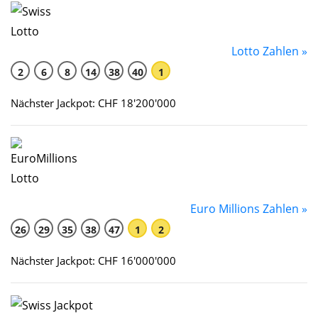
Lotto Zahlen »
2
6
8
14
38
40
1
Nächster Jackpot: CHF 18'200'000
Euro Millions Zahlen »
26
29
35
38
47
1
2
Nächster Jackpot: CHF 16'000'000