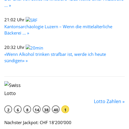
... »
21:02 Uhr
Kantonsarchäologie Luzern – Wenn die mittelalterliche
Bäckerei ... »
20:32 Uhr
«Wenn Alkohol trinken strafbar ist, werde ich heute
sündigen» »
Lotto Zahlen »
2
6
8
14
38
40
1
Nächster Jackpot: CHF 18'200'000