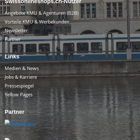
Swissonlineshops.ch-Nutzer
Angebote KMU & Agenturen (B2B)
Vorteile KMU & Werbekunden
Newsletter
Partner
Links
Medien & News
Jobs & Karriere
Pressespiegel
Yellow Pages
Partner