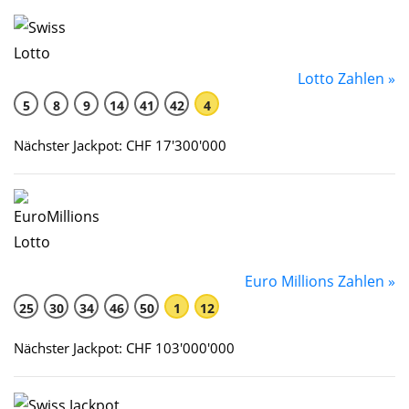
Lotto Zahlen »
5
8
9
14
41
42
4
Nächster Jackpot: CHF 17'300'000
Euro Millions Zahlen »
25
30
34
46
50
1
12
Nächster Jackpot: CHF 103'000'000