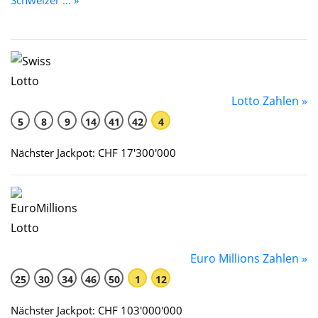
Lotto Zahlen »
5
8
9
14
41
42
4
Nächster Jackpot: CHF 17'300'000
Euro Millions Zahlen »
25
30
34
46
50
1
12
Nächster Jackpot: CHF 103'000'000