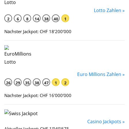
Lotto Zahlen »
2
6
8
14
38
40
1
Nächster Jackpot: CHF 18'200'000
Euro Millions Zahlen »
26
29
35
38
47
1
2
Nächster Jackpot: CHF 16'000'000
Casino Jackpots »
Aktueller Jackpot: CHF 1'040'675