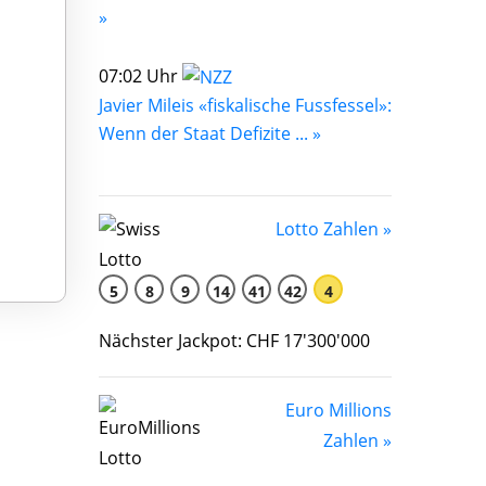
»
07:02 Uhr
Javier Mileis «fiskalische Fussfessel»:
Wenn der Staat Defizite ... »
Lotto Zahlen »
5
8
9
14
41
42
4
Nächster Jackpot: CHF 17'300'000
Euro Millions
Zahlen »