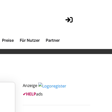
Preise
Für Nutzer
Partner
Anzeige
✔
HELP
ads