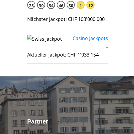
25
30
34
46
50
1
12
Nächster Jackpot: CHF 103'000'000
Casino Jackpots
»
Aktueller Jackpot: CHF 1'033'154
Partner