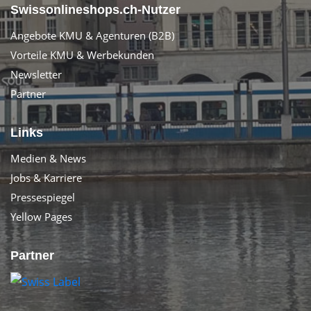
Swissonlineshops.ch-Nutzer
Angebote KMU & Agenturen (B2B)
Vorteile KMU & Werbekunden
Newsletter
Partner
Links
Medien & News
Jobs & Karriere
Pressespiegel
Yellow Pages
Partner