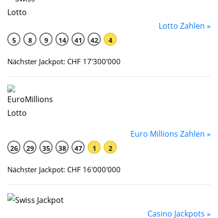
Lotto Zahlen »
5
8
9
14
41
42
4
Nächster Jackpot: CHF 17'300'000
Euro Millions Zahlen »
26
29
35
38
47
1
2
Nächster Jackpot: CHF 16'000'000
Casino Jackpots »