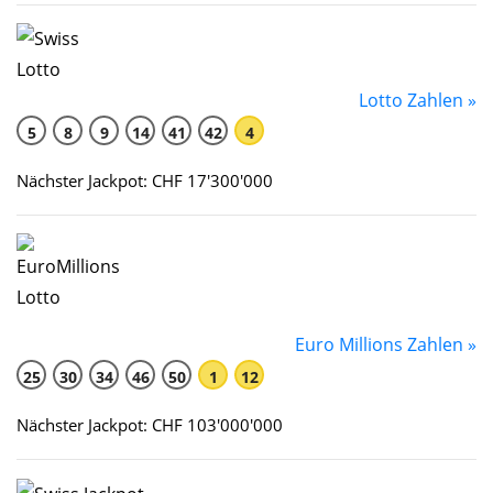
Lotto Zahlen »
5
8
9
14
41
42
4
Nächster Jackpot: CHF 17'300'000
Euro Millions Zahlen »
25
30
34
46
50
1
12
Nächster Jackpot: CHF 103'000'000