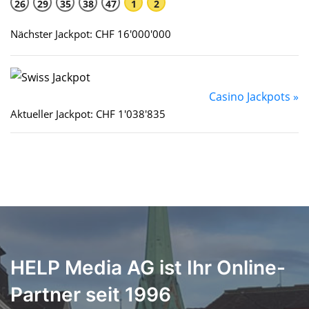
26
29
35
38
47
1
2
Nächster Jackpot: CHF 16'000'000
Casino Jackpots »
Aktueller Jackpot: CHF 1'038'835
HELP Media AG ist Ihr Online-
Partner seit 1996