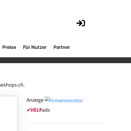
Preise
Für Nutzer
Partner
neshops.ch.
Anzeige
✔
HELP
ads