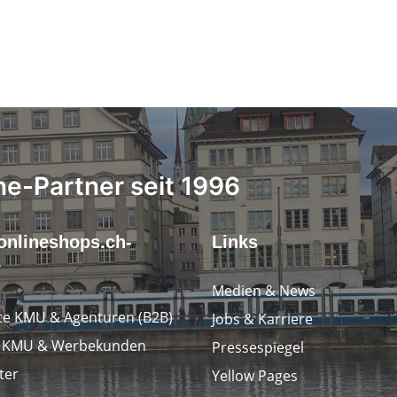
ne-Partner seit 1996
onlineshops.ch-
Links
r
Medien & News
e KMU & Agenturen (B2B)
Jobs & Karriere
e KMU & Werbekunden
Pressespiegel
ter
Yellow Pages