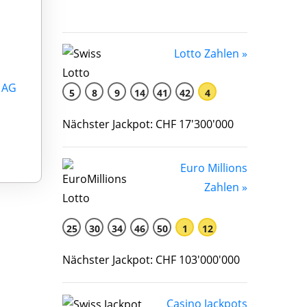
Lotto Zahlen »
 AG
5
8
9
14
41
42
4
Nächster Jackpot: CHF 17'300'000
Euro Millions
Zahlen »
25
30
34
46
50
1
12
Nächster Jackpot: CHF 103'000'000
Casino Jackpots