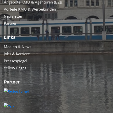
Angebote KMU & Agenturen (B2B)
Vorteile KMU & Werbekunden
Newsletter
Partner
Links
Medien & News
Jobs & Karriere
Pressespiegel
Yellow Pages
Partner