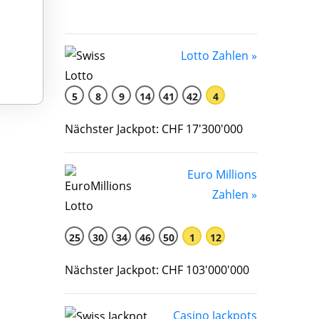
Lotto Zahlen »
5
8
9
14
41
42
4
Nächster Jackpot: CHF 17'300'000
Euro Millions
Zahlen »
25
30
34
46
50
1
12
Nächster Jackpot: CHF 103'000'000
Casino Jackpots