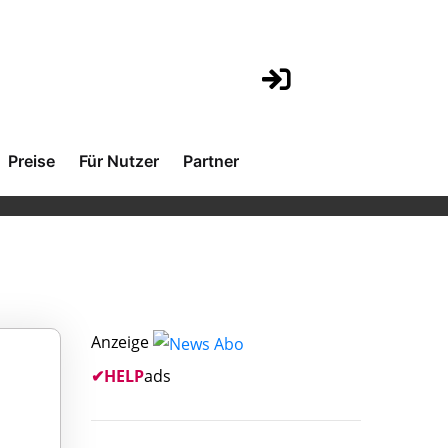
Preise
Für Nutzer
Partner
Anzeige
✔
HELP
ads