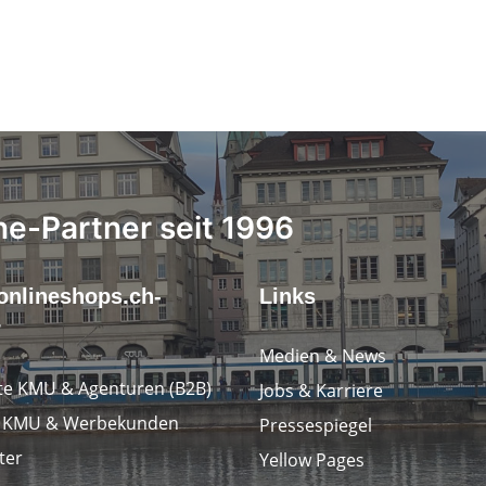
ne-Partner seit 1996
onlineshops.ch-
Links
r
Medien & News
e KMU & Agenturen (B2B)
Jobs & Karriere
e KMU & Werbekunden
Pressespiegel
ter
Yellow Pages