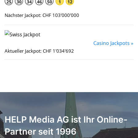
25
30
34
46
50
1
12
Nächster Jackpot: CHF 103'000'000
Casino Jackpots »
Aktueller Jackpot: CHF 1'034'692
HELP Media AG ist Ihr Online-
Partner seit 1996