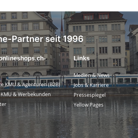
ne-Partner seit 1996
onlineshops.ch-
Links
r
Medien & News
e KMU & Agenturen (B2B)
Jobs & Karriere
e KMU & Werbekunden
Pressespiegel
ter
Yellow Pages