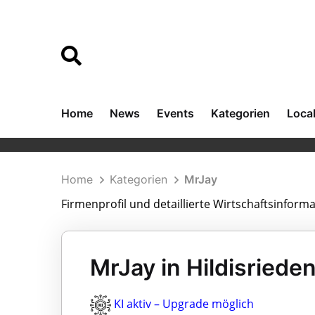
Home
News
Events
Kategorien
Loca
Home
Kategorien
MrJay
Firmenprofil und detaillierte Wirtschaftsinform
MrJay in Hildisriede
KI aktiv – Upgrade möglich