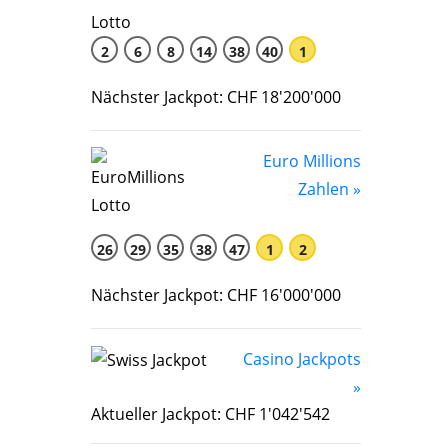
2
6
8
14
38
40
1
Nächster Jackpot: CHF 18'200'000
Euro Millions
Zahlen »
26
29
35
38
47
1
2
Nächster Jackpot: CHF 16'000'000
Casino Jackpots
»
Aktueller Jackpot: CHF 1'042'542