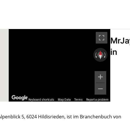
MrJa
in
Keyboard shortcuts
Map Data
Terms
Report a problem
lpenblick 5, 6024 Hildisrieden, ist im Branchenbuch von