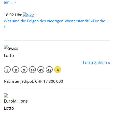
am ... »
18:02 Uhr
Was sind die Folgen des niedrigen Wasserstands? «Für die ...
»
Lotto Zahlen »
5
8
9
14
41
42
4
Nächster Jackpot: CHF 17'300'000