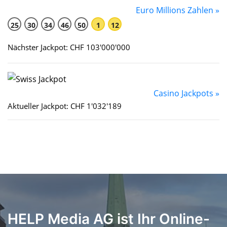
Euro Millions Zahlen »
25
30
34
46
50
1
12
Nächster Jackpot: CHF 103'000'000
Casino Jackpots »
Aktueller Jackpot: CHF 1'032'189
HELP Media AG ist Ihr Online-