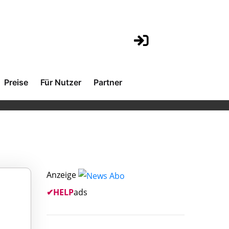
Preise
Für Nutzer
Partner
Anzeige
✔
HELP
ads