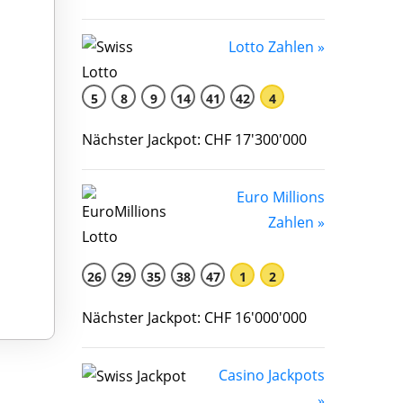
Lotto Zahlen »
5
8
9
14
41
42
4
Nächster Jackpot: CHF 17'300'000
Euro Millions
Zahlen »
26
29
35
38
47
1
2
Nächster Jackpot: CHF 16'000'000
Casino Jackpots
»