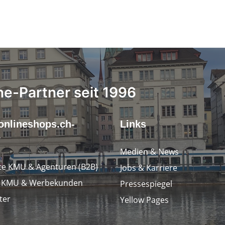
ne-Partner seit 1996
onlineshops.ch-
Links
r
Medien & News
e KMU & Agenturen (B2B)
Jobs & Karriere
e KMU & Werbekunden
Pressespiegel
ter
Yellow Pages