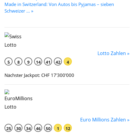
Made in Switzerland: Von Autos bis Pyjamas – sieben
Schweizer ... »
Lotto Zahlen »
5
8
9
14
41
42
4
Nächster Jackpot: CHF 17'300'000
Euro Millions Zahlen »
25
30
34
46
50
1
12