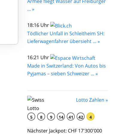
Armee fliegt Wasser auf Freiburger
... »
18:16 Uhr
Tödlicher Unfall in Schleitheim SH:
Lieferwagenfahrer übersieht ... »
16:21 Uhr
Made in Switzerland: Von Autos bis
Pyjamas – sieben Schweizer ... »
Lotto Zahlen »
5
8
9
14
41
42
4
Nächster Jackpot: CHF 17'300'000