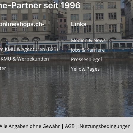
ne-Partner seit 1996
onlineshops.ch-
Links
r
Medien & News
e KMU & Agenturen (B2B)
Jobs & Karriere
e KMU & Werbekunden
Pressespiegel
ter
Yellow Pages
le Angaben ohne Gewähr |
AGB
|
Nutzungsbedingungen