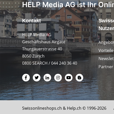
HELP Media AG ist Ihr Onli
Kontakt
Swiss
Nutze
HELP Media AG
Geschäftshaus Airgate
Angebot
Thurgauerstrasse 40
Vorteil
8050 Zürich
Newslet
0800 SEARCH / 044 240 36 40
Partner
Swissonlineshops.ch &
Help.ch
© 1996-2026 Al