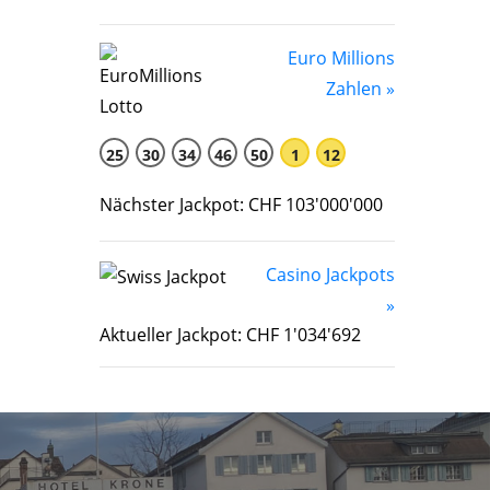
Euro Millions
Zahlen »
25
30
34
46
50
1
12
Nächster Jackpot: CHF 103'000'000
Casino Jackpots
»
Aktueller Jackpot: CHF 1'034'692