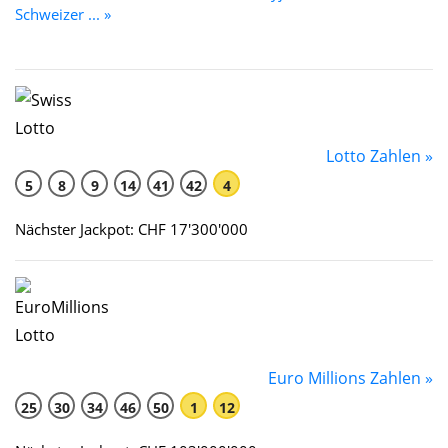
Schweizer ... »
Lotto Zahlen »
5
8
9
14
41
42
4
Nächster Jackpot: CHF 17'300'000
Euro Millions Zahlen »
25
30
34
46
50
1
12