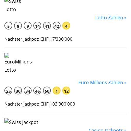
Lotto Zahlen »
5
8
9
14
41
42
4
Nächster Jackpot: CHF 17'300'000
Euro Millions Zahlen »
25
30
34
46
50
1
12
Nächster Jackpot: CHF 103'000'000
Casino Jackpots »