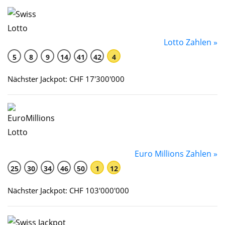
Lotto Zahlen »
5
8
9
14
41
42
4
Nächster Jackpot: CHF 17'300'000
Euro Millions Zahlen »
25
30
34
46
50
1
12
Nächster Jackpot: CHF 103'000'000