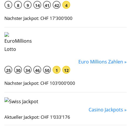
5
8
9
14
41
42
4
Nächster Jackpot: CHF 17'300'000
Euro Millions Zahlen »
25
30
34
46
50
1
12
Nächster Jackpot: CHF 103'000'000
Casino Jackpots »
Aktueller Jackpot: CHF 1'033'176