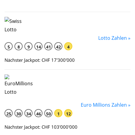
Lotto Zahlen »
5
8
9
14
41
42
4
Nächster Jackpot: CHF 17'300'000
Euro Millions Zahlen »
25
30
34
46
50
1
12
Nächster Jackpot: CHF 103'000'000