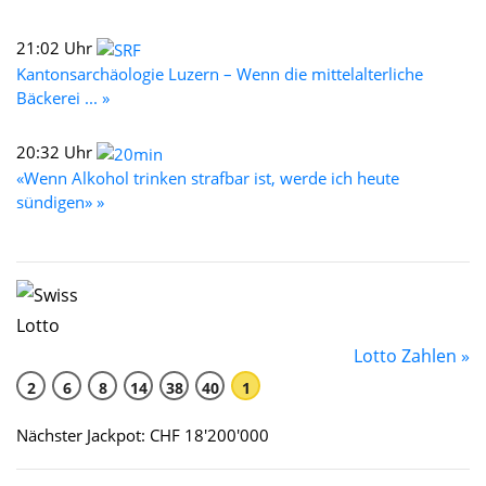
21:02 Uhr
Kantonsarchäologie Luzern – Wenn die mittelalterliche
Bäckerei ... »
20:32 Uhr
«Wenn Alkohol trinken strafbar ist, werde ich heute
sündigen» »
Lotto Zahlen »
2
6
8
14
38
40
1
Nächster Jackpot: CHF 18'200'000