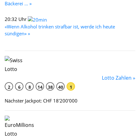
Bäckerei ... »
20:32 Uhr
«Wenn Alkohol trinken strafbar ist, werde ich heute
sündigen» »
Lotto Zahlen »
2
6
8
14
38
40
1
Nächster Jackpot: CHF 18'200'000