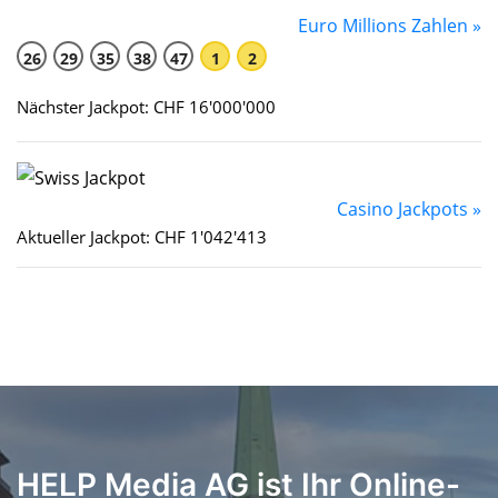
Euro Millions Zahlen »
26
29
35
38
47
1
2
Nächster Jackpot: CHF 16'000'000
Casino Jackpots »
Aktueller Jackpot: CHF 1'042'413
HELP Media AG ist Ihr Online-