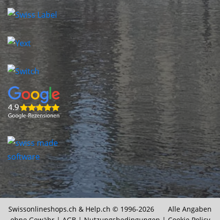
Swissonlineshops.ch &
Help.ch
© 1996-2026 Alle Angaben
ohne Gewähr |
AGB
|
Nutzungsbedingungen
|
Cookie Policy