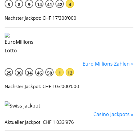
5
8
9
14
41
42
4
Nächster Jackpot: CHF 17'300'000
Euro Millions Zahlen »
25
30
34
46
50
1
12
Nächster Jackpot: CHF 103'000'000
Casino Jackpots »
Aktueller Jackpot: CHF 1'033'976