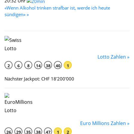
20:32 Uhr
«Wenn Alkohol trinken strafbar ist, werde ich heute
sündigen» »
Lotto Zahlen »
2
6
8
14
38
40
1
Nächster Jackpot: CHF 18'200'000
Euro Millions Zahlen »
26
29
35
38
47
1
2