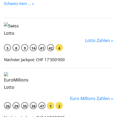
Schweiz kein ... »
Lotto Zahlen »
5
8
9
14
41
42
4
Nächster Jackpot: CHF 17'300'000
Euro Millions Zahlen »
26
29
35
38
47
1
2