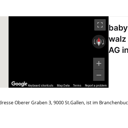
baby
walz
AG i
Keyboard shortcuts
Map Data
Terms
Report a problem
dresse Oberer Graben 3, 9000 St.Gallen, ist im Branchenbu