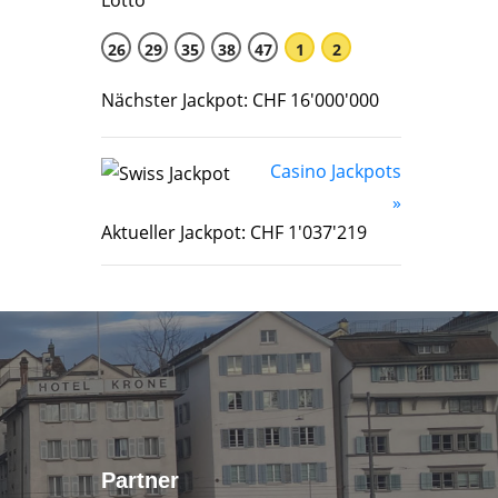
26
29
35
38
47
1
2
Nächster Jackpot: CHF 16'000'000
Casino Jackpots
»
Aktueller Jackpot: CHF 1'037'219
Partner