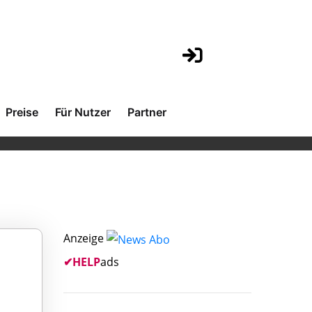
Preise
Für Nutzer
Partner
Anzeige
✔
HELP
ads