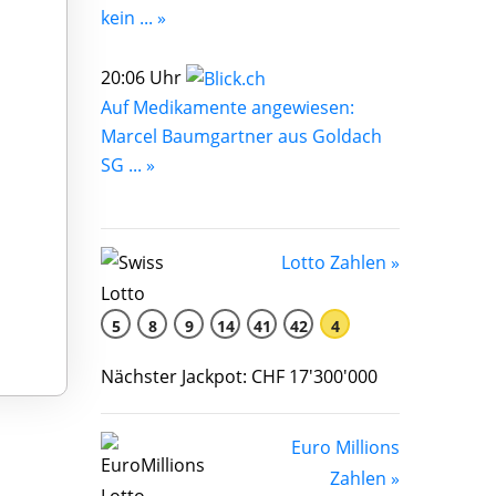
kein ... »
20:06 Uhr
Auf Medikamente angewiesen:
Marcel Baumgartner aus Goldach
SG ... »
Lotto Zahlen »
5
8
9
14
41
42
4
Nächster Jackpot: CHF 17'300'000
Euro Millions
Zahlen »