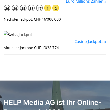
Euro Millions Zahlen »
26
29
35
38
47
1
2
Nächster Jackpot: CHF 16'000'000
Casino Jackpots »
Aktueller Jackpot: CHF 1'038'774
HELP Media AG ist Ihr Online-