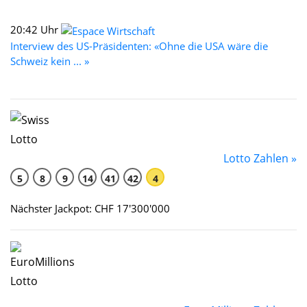
20:42 Uhr
Interview des US-Präsidenten: «Ohne die USA wäre die
Schweiz kein ... »
Lotto Zahlen »
5
8
9
14
41
42
4
Nächster Jackpot: CHF 17'300'000