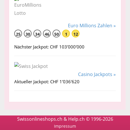
Euro Millions Zahlen »
25
30
34
46
50
1
12
Nächster Jackpot: CHF 103'000'000
Casino Jackpots »
Aktueller Jackpot: CHF 1'036'620
Swissonlineshops.ch & Help.ch © 1996-2026
Impressum