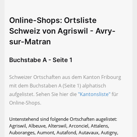
Online-Shops: Ortsliste
Schweiz von Agriswil - Avry-
sur-Matran
Buchstabe A - Seite 1
Schweizer Ortschaften aus dem Kanton Fribourg
mit dem Buchstaben A (Seite 1) alphatisch
aufgelistet. Sehen Sie hier die
"Kantonsliste"
für
Online-Shops.
Untenstehend sind folgende Ortschaften augelistet:
Agriswil, Albeuve, Alterswil, Arconciel, Attalens,
Auboranges, Aumont, Autafond, Autavaux, Autigny,