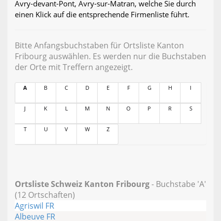
Avry-devant-Pont, Avry-sur-Matran, welche Sie durch
einen Klick auf die entsprechende Firmenliste führt.
Bitte Anfangsbuchstaben für Ortsliste Kanton
Fribourg auswählen. Es werden nur die Buchstaben
der Orte mit Treffern angezeigt.
A
B
C
D
E
F
G
H
I
J
K
L
M
N
O
P
R
S
T
U
V
W
Z
Ortsliste Schweiz Kanton Fribourg
- Buchstabe 'A'
(12 Ortschaften)
Agriswil FR
Albeuve FR