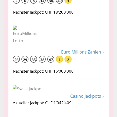
2
6
8
14
38
40
1
Nächster Jackpot: CHF 18'200'000
Euro Millions Zahlen »
26
29
35
38
47
1
2
Nächster Jackpot: CHF 16'000'000
Casino Jackpots »
Aktueller Jackpot: CHF 1'042'409