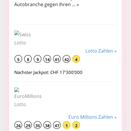
Autobranche gegen ihren ... »
Lotto Zahlen »
5
8
9
14
41
42
4
Nächster Jackpot: CHF 17'300'000
Euro Millions Zahlen »
26
29
35
38
47
1
2