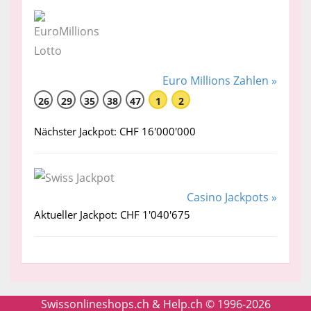
Euro Millions Zahlen »
26
29
35
38
47
1
2
Nächster Jackpot: CHF 16'000'000
Casino Jackpots »
Aktueller Jackpot: CHF 1'040'675
Swissonlineshops.ch & Help.ch © 1996-2026