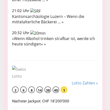
21:02 Uhr
Kantonsarchäologie Luzern – Wenn die
mittelalterliche Bäckerei ... »
20:32 Uhr
«Wenn Alkohol trinken strafbar ist, werde ich
heute sündigen» »
Lotto Zahlen »
2
6
8
14
38
40
1
Nächster Jackpot: CHF 18'200'000