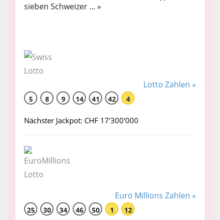
sieben Schweizer ... »
Lotto Zahlen »
5
8
9
14
41
42
4
Nächster Jackpot: CHF 17'300'000
Euro Millions Zahlen »
25
30
34
46
50
1
12