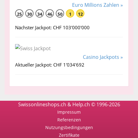
Euro Millions Zahlen »
25
30
34
46
50
1
12
Nächster Jackpot: CHF 103'000'000
Casino Jackpots »
Aktueller Jackpot: CHF 1'034'692
Swissonlineshops.ch & Help.ch © 1996-2026
Impressum
Referenzen
Nutzungsbedingungen
Zertifikate