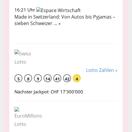
16:21 Uhr
Made in Switzerland: Von Autos bis Pyjamas –
sieben Schweizer ... »
Lotto Zahlen »
5
8
9
14
41
42
4
Nächster Jackpot: CHF 17'300'000