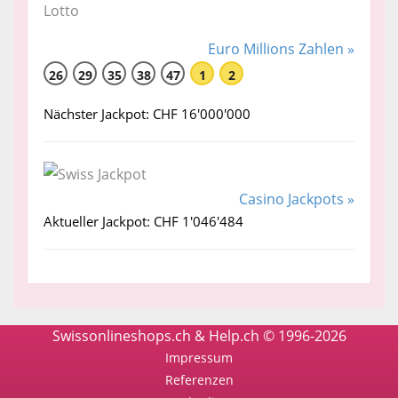
Euro Millions Zahlen »
26
29
35
38
47
1
2
Nächster Jackpot: CHF 16'000'000
Casino Jackpots »
Aktueller Jackpot: CHF 1'046'484
Swissonlineshops.ch & Help.ch © 1996-2026
Impressum
Referenzen