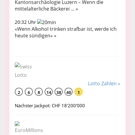
Kantonsarchäologie Luzern – Wenn die
mittelalterliche Bäckerei ... »
20:32 Uhr
«Wenn Alkohol trinken strafbar ist, werde ich
heute sündigen» »
Lotto Zahlen »
2
6
8
14
38
40
1
Nächster Jackpot: CHF 18'200'000