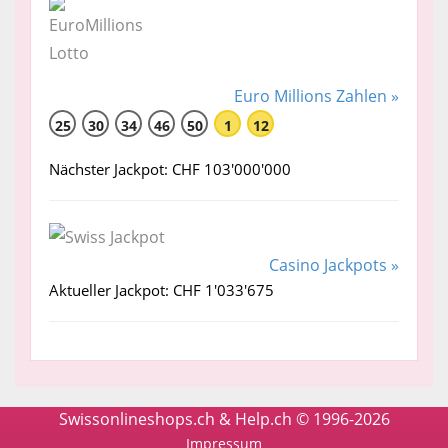
Euro Millions Zahlen »
25
30
34
46
50
1
12
Nächster Jackpot: CHF 103'000'000
Casino Jackpots »
Aktueller Jackpot: CHF 1'033'675
Swissonlineshops.ch & Help.ch © 1996-2026
Impressum