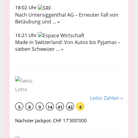
18:02 Uhr
Nach Untersiggenthal AG – Erneuter Fall von
Betäubung und ... »
16:21 Uhr
Made in Switzerland: Von Autos bis Pyjamas –
sieben Schweizer ... »
Lotto Zahlen »
5
8
9
14
41
42
4
Nächster Jackpot: CHF 17'300'000