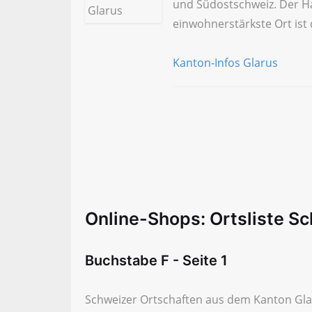
und Südostschweiz. Der Ha
einwohnerstärkste Ort ist
Kanton-Infos Glarus
Online-Shops: Ortsliste Sc
Buchstabe F - Seite 1
Schweizer Ortschaften aus dem Kanton Glar