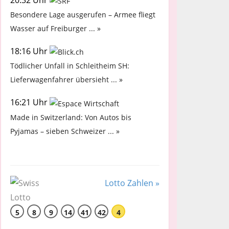
Besondere Lage ausgerufen – Armee fliegt
Wasser auf Freiburger ... »
18:16 Uhr
Tödlicher Unfall in Schleitheim SH:
Lieferwagenfahrer übersieht ... »
16:21 Uhr
Made in Switzerland: Von Autos bis
Pyjamas – sieben Schweizer ... »
Lotto Zahlen »
5
8
9
14
41
42
4