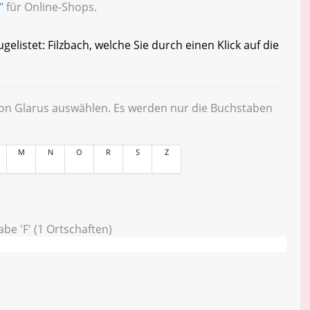
"
für Online-Shops.
listet: Filzbach, welche Sie durch einen Klick auf die
ton Glarus auswählen. Es werden nur die Buchstaben
M
N
O
R
S
Z
be 'F' (1 Ortschaften)