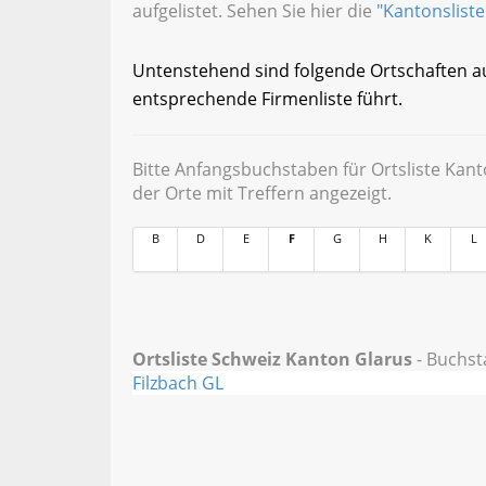
aufgelistet. Sehen Sie hier die
"Kantonsliste
Untenstehend sind folgende Ortschaften auge
entsprechende Firmenliste führt.
Bitte Anfangsbuchstaben für Ortsliste Kan
der Orte mit Treffern angezeigt.
B
D
E
F
G
H
K
L
Ortsliste Schweiz Kanton Glarus
- Buchsta
Filzbach GL