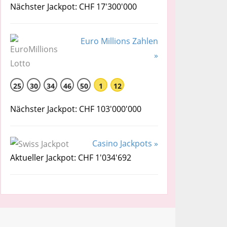
Nächster Jackpot: CHF 17'300'000
Euro Millions Zahlen
»
25
30
34
46
50
1
12
Nächster Jackpot: CHF 103'000'000
Casino Jackpots »
Aktueller Jackpot: CHF 1'034'692