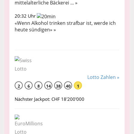
mittelalterliche Bäckerei ... »
20:32 Uhr
«Wenn Alkohol trinken strafbar ist, werde ich
heute sündigen» »
Lotto Zahlen »
2
6
8
14
38
40
1
Nächster Jackpot: CHF 18'200'000