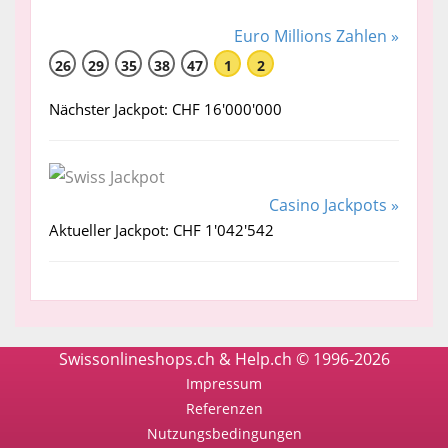
Euro Millions Zahlen »
26
29
35
38
47
1
2
Nächster Jackpot: CHF 16'000'000
Casino Jackpots »
Aktueller Jackpot: CHF 1'042'542
Swissonlineshops.ch & Help.ch © 1996-2026
Impressum
Referenzen
Nutzungsbedingungen