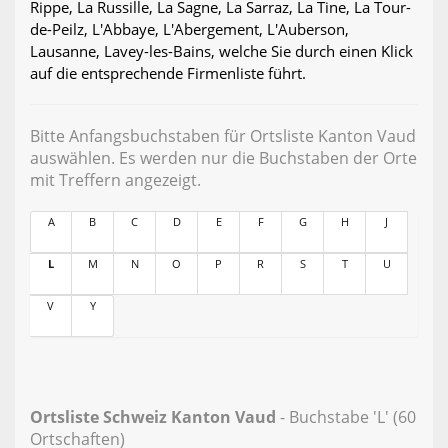
Rippe, La Russille, La Sagne, La Sarraz, La Tine, La Tour-
de-Peilz, L'Abbaye, L'Abergement, L'Auberson,
Lausanne, Lavey-les-Bains, welche Sie durch einen Klick
auf die entsprechende Firmenliste führt.
Bitte Anfangsbuchstaben für Ortsliste Kanton Vaud
auswählen. Es werden nur die Buchstaben der Orte
mit Treffern angezeigt.
A
B
C
D
E
F
G
H
J
L
M
N
O
P
R
S
T
U
V
Y
Ortsliste Schweiz Kanton Vaud
- Buchstabe 'L' (60
Ortschaften)