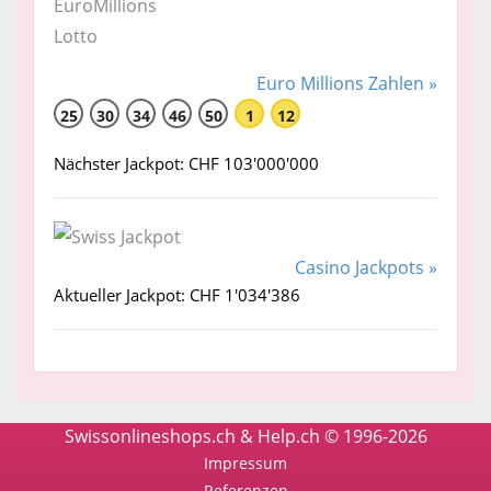
Euro Millions Zahlen »
25
30
34
46
50
1
12
Nächster Jackpot: CHF 103'000'000
Casino Jackpots »
Aktueller Jackpot: CHF 1'034'386
Swissonlineshops.ch & Help.ch © 1996-2026
Impressum
Referenzen