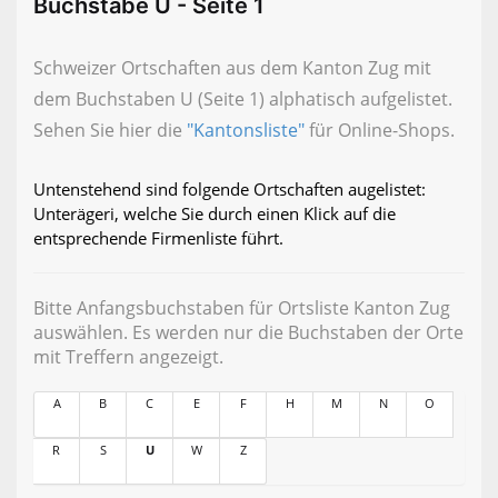
Buchstabe U - Seite 1
Schweizer Ortschaften aus dem Kanton Zug mit
dem Buchstaben U (Seite 1) alphatisch aufgelistet.
Sehen Sie hier die
"Kantonsliste"
für Online-Shops.
Untenstehend sind folgende Ortschaften augelistet:
Unterägeri, welche Sie durch einen Klick auf die
entsprechende Firmenliste führt.
Bitte Anfangsbuchstaben für Ortsliste Kanton Zug
auswählen. Es werden nur die Buchstaben der Orte
mit Treffern angezeigt.
A
B
C
E
F
H
M
N
O
R
S
U
W
Z