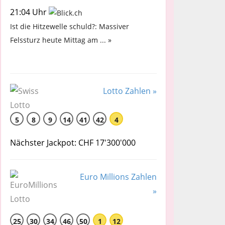
21:04 Uhr
Ist die Hitzewelle schuld?: Massiver
Felssturz heute Mittag am ... »
Lotto Zahlen »
5
8
9
14
41
42
4
Nächster Jackpot: CHF 17'300'000
Euro Millions Zahlen
»
25
30
34
46
50
1
12