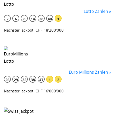
Lotto Zahlen »
2
6
8
14
38
40
1
Nächster Jackpot: CHF 18'200'000
Euro Millions Zahlen »
26
29
35
38
47
1
2
Nächster Jackpot: CHF 16'000'000