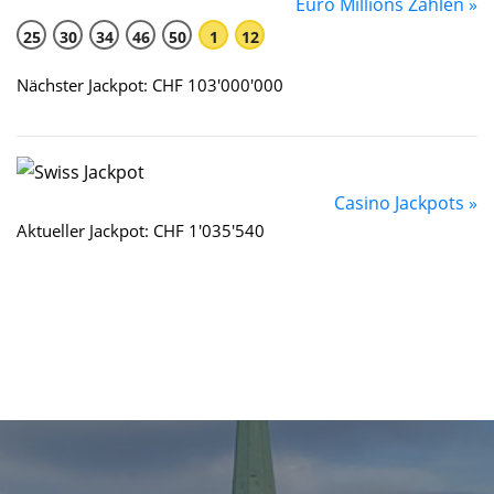
Euro Millions Zahlen »
25
30
34
46
50
1
12
Nächster Jackpot: CHF 103'000'000
Casino Jackpots »
Aktueller Jackpot: CHF 1'035'540